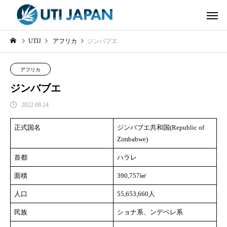
UTIJ
アフリカ
ジンバブエ
アフリカ
ジンバブエ
2022.08.24
正式国名
ジンバブエ共和国(Republic of
Zimbabwe)
首都
ハラレ
面積
390,757㎢
人口
55,653,660人
民族
ショナ系、ンデベレ系