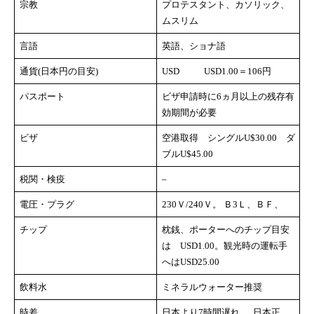
宗教
プロテスタント、カソリック、
ムスリム
言語
英語、ショナ語
通貨(日本円の目安)
USD USD1.00＝106円
パスポート
ビザ申請時に6ヵ月以上の残存有
効期間が必要
ビザ
空港取得 シングルU$30.00 ダ
ブルU$45.00
税関・検疫
–
電圧・プラグ
230Ｖ/240Ｖ。 Ｂ3Ｌ、ＢＦ、
チップ
枕銭、ポーターへのチップ目安
は USD1.00。観光時の運転手
へはUSD25.00
飲料水
ミネラルウォーター推奨
時差
日本より7時間遅れ 日本正