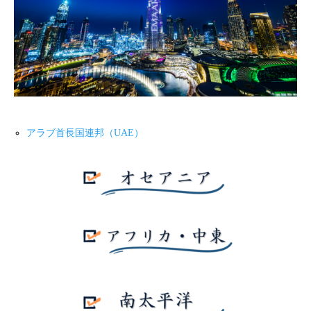
アラブ首長国連邦（UAE）