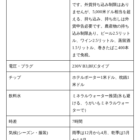
です。外貨持ち込み制限はあり
ませんが、5,000米ドル相当を超
える、持ち込み、持ち出しは外
貨申告必要です。農産物の持ち
込み制限あり。ビール2.5リット
ル、ワイン2.5リットル、蒸留酒
1.5リットル、巻きたばこ400本
まで免税。
電圧・プラグ
230V B3,BF,Cタイプ
チップ
ホテルポーター1米ドル、枕銭1
米ドル
飲料水
ミネラルウォーター推奨(氷も避
ける、うがいもミネラルウォー
ターで）
時差
7時間
気候(シーズン・服装)
雨季は12月から4月、乾季は5月
から8月