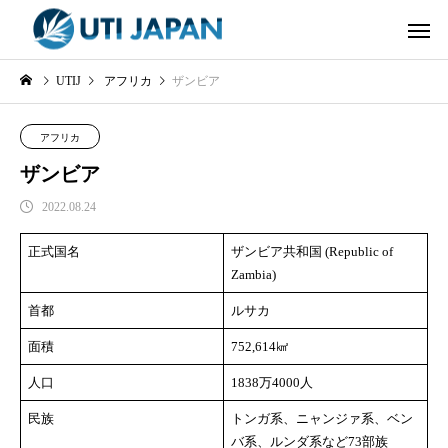
UTIJ
アフリカ
ザンビア
アフリカ
ザンビア
2022.08.24
正式国名
ザンビア共和国 (Republic of
Zambia)
首都
ルサカ
面積
752,614㎢
人口
1838万4000人
民族
トンガ系、ニャンジァ系、ベン
バ系、ルンダ系など73部族