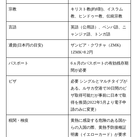
宗教
キリスト教(約8割)、イスラム
教、ヒンドゥー教、伝統宗教
言語
英語（公用語）、ベンバ語、ニ
ャンジァ語、トンガ語
通貨(日本円の目安)
ザンビア・クワチャ（ZMK)
1ZMK=8.2円
パスポート
6ヵ月のパスポートの有効残存期
間が必要
ビザ
必要 シングルとマルチタイプが
ある。ルサカ空港で30日間のビ
ザ取得可能だが事前に日本で取
得を推奨(2022年5月より電子申
請のみに変更）
税関・検疫
黄熱に感染する危険のある国か
らの入国の際、黄熱予防接種証
明書（イエローカード）が要求