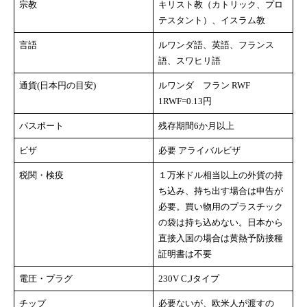
宗教
キリスト教（カトリック、プロ
テスタント）、イスラム教
言語
ルワンダ語、英語、フランス
語、スワヒリ語
通貨(日本円の目安)
ルワンダ フラン RWF
1RWF=0.13円
パスポート
残存期間6か月以上
ビザ
必要 アライバルビザ
税関・検疫
１万米ドル相当以上の外貨の持
ち込み、持ち出す場合は申告が
必要。買い物用のプラスチック
の袋は持ち込めない。日本から
直接入国の場合は黄熱予防接種
証明書は不要
電圧・プラグ
230V C,Jタイプ
チップ
必要ないが、欧米人が渡すの