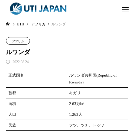
UTIJ
アフリカ
ルワンダ
アフリカ
ルワンダ
2022.08.24
正式国名
ルワンダ共和国(Republic of
Rwanda)
首都
キガリ
面積
2.63万㎢
人口
1,263人
民族
フツ、ツチ、トゥワ