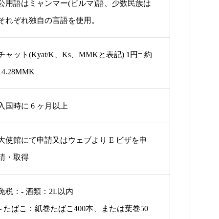
公用語はミャンマー(ビルマ)語、少数民族は
それぞれ独自の言語を使用。
チャット(Kyat/K、Ks、MMKと表記) 1円= 約
14.28MMK
入国時に 6 ヶ月以上
大使館にて申請又はウェブより E ビザを申
請・取得
免税：- 酒類：2L以内
– たばこ：紙巻たばこ400本、または葉巻50