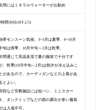
飲用にはミネラルウォーターがお勧め
2時間30分(JST-2.5)
熱帯モンスーン気候。3~5月は夏季、6~10月
中旬は雨季、10月中旬～2月は乾季。
年間通じて高温多湿で夏の服装で十分です
が、乾季(10月中旬～2月)は朝夕が冷え込みこ
とがあるので、カーディガンなどの上着があ
るとよい。
寺院など宗教施設には短パン、ミニスカー
ト、タンクトップなどの肌の露出が多い服装
では入場不可。