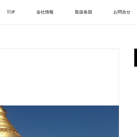
TOP
会社情報
取扱各国
お問合せ
アジア
南太平洋
中東
オーストラリア
モーリシャス
2022.08.24
2022.08.24